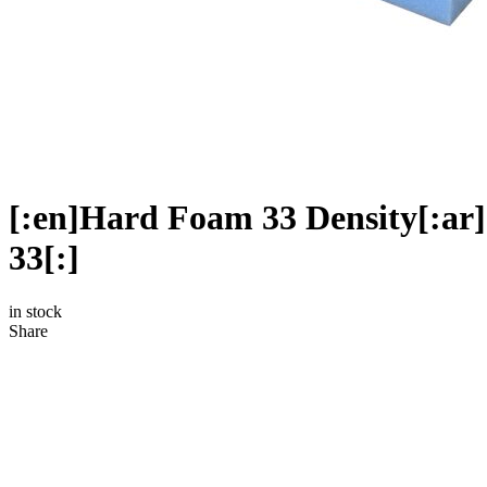
[:en]Hard Foam 33 Density[:ar]إسفنج قاسي ضغط 33[:he]ספוג כחול
33[:]
in stock
Share